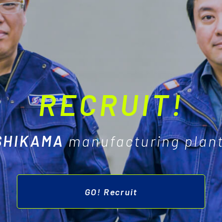
RECRUIT!
SHIKAMA
manufacturing plant
GO! Recruit