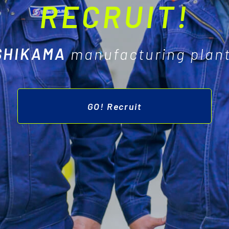
RECRUIT!
SHIKAMA
manufacturing plant
GO! Recruit