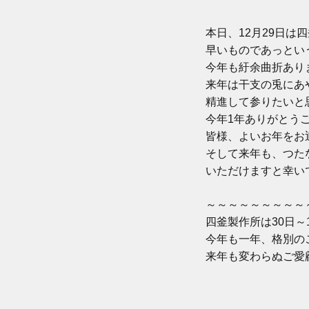
本日、12月29日は
早いものであっとい
今年も紆余曲折あり
来年は干支の兎にあ
精進して参りたいと
今年1年ありがとう
皆様、よいお年をお
そして来年も、つた
いただけますと
幸い
～～～～～～～～～
四釜製作所は30日
今年も一年、格別の
来年も変わらぬご愛