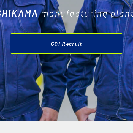
SHIKAMA
manufacturing plant
GO! Recruit