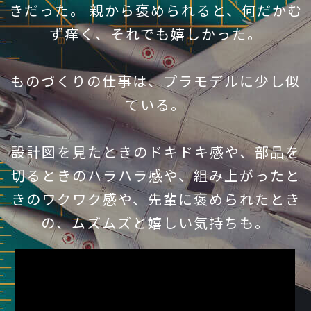
きだった。
親から褒められると、何だかむ
ず痒く、それでも嬉しかった。
ものづくりの仕事は、プラモデルに少し似
ている。
設計図を見たときのドキドキ感や、
部品を
切るときのハラハラ感や、
組み上がったと
きのワクワク感や、
先輩に褒められたとき
の、ムズムズと嬉しい気持ちも。