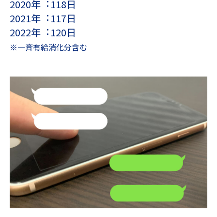
2020年︓118⽇
2021年︓117⽇
2022年︓120⽇
※⼀⻫有給消化分含む