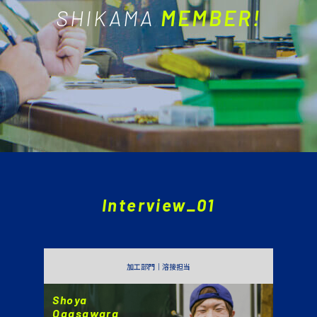
SHIKAMA
MEMBER!
Interview_01
加工部門｜溶接担当
Shoya
Ogasawara