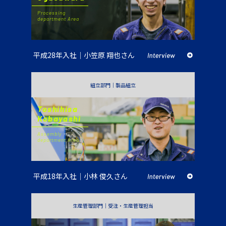
Processing
department Area
平成28年入社｜小笠原 翔也さん
組立部門｜製品組立
Toshihisa
Kobayashi
Assembly
department Area
平成18年入社｜小林 俊久さん
生産管理部門｜受注・生産管理担当