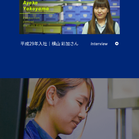
Ayaka
Yokoyama
Production
control
division Area
平成29年入社｜横山 彩加さん